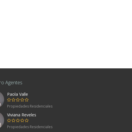
ro Agentes
Paola Valle
co
Propiedades Residenciales
Viviana Reveles
80, Mexico
Propiedades Residenciales