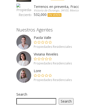
Terrenos en preventa, Fracc. Valle Poniente
Victoria de Durango, 34103, Mexico
532,000
EN VENTA
Nuestros Agentes
Paola Valle
Propiedades Residenciales
Viviana Reveles
Propiedades Residenciales
Lore
Propiedades Residenciales
Search
Search