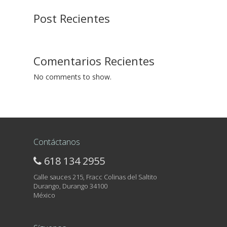
Post Recientes
Comentarios Recientes
No comments to show.
Contáctanos
618 134 2955
Calle sauces 215, Fracc Colinas del Saltito
Durango, Durango 34100
México