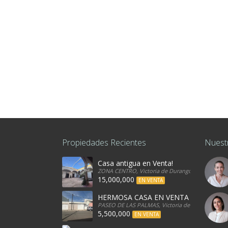
Propiedades Recientes
Nuest
Casa antigua en Venta!
ZONA CENTRO, Victoria de Durango, 34080, Mexi
15,000,000
EN VENTA
HERMOSA CASA EN VENTA
PASEO DE LAS PALMAS, Victoria de Durango, 340
5,500,000
EN VENTA