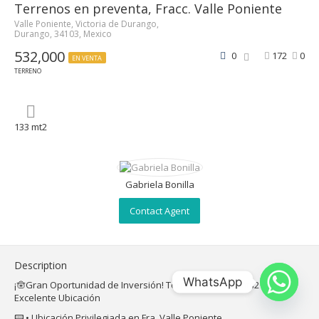
Terrenos en preventa, Fracc. Valle Poniente
Valle Poniente, Victoria de Durango,
Durango, 34103, Mexico
532,000
0
172
0
EN VENTA
TERRENO
133 mt2
Gabriela Bonilla
Contact Agent
Description
WhatsApp
¡🪬Gran Oportunidad de Inversión! Terrenos de 133 mts2 con
Excelente Ubicación
📟 •
Ubicación Privilegiada en Fra. Valle Poniente