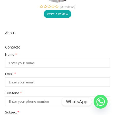
6
(0 reviews)
Write a Review
About
Contacto
Name
*
Email
*
Teléfono
*
WhatsApp
Subject
*