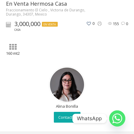
En Venta Hermosa Casa
Fraccionamiento El Cielo , Victoria de Durango,
Durango, 34307, Mexico
3,000,000
0
155
0
EN VENTA
CASA
160 mt2
Alina Bonilla
Contactar
WhatsApp