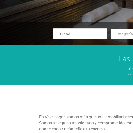
Categoría
Las
Co
co
En Vive Hogar, somos más que una inmobiliaria: so
Somos un equipo apasionado y comprometido con la 
donde cada rincón refleje tu esencia.