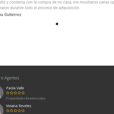
eliz y contenta con la compra de mi casa, me mostraron varias 
raron durante todo el proceso de adquisición.
a Gutiérrez
ro Agentes
Paola Valle
co
Propiedades Residenciales
Viviana Reveles
80, Mexico