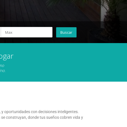
ogar
omo
no.
y oportunidades con decisiones inteligentes.
 se construyan, donde tus sueños cobren vida y