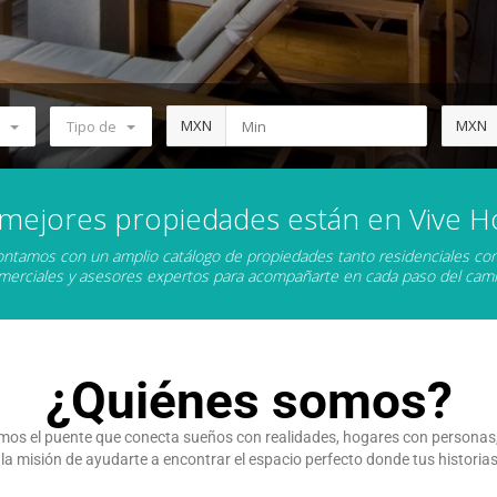
MXN
MXN
Tipo de
 mejores propiedades están en Vive H
ntamos con un amplio catálogo de propiedades tanto residenciales c
merciales y asesores expertos para acompañarte en cada paso del cami
¿Quiénes somos?
mos el puente que conecta sueños con realidades, hogares con personas, 
misión de ayudarte a encontrar el espacio perfecto donde tus historias