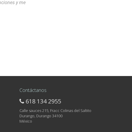
opciones y me
Contáctanos
618 134 2955
Calle sauces 215, Fracc Colinas del Saltito
Durango, Durango 34100
México