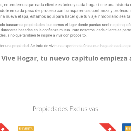
ces, entendemos que cada cliente es único y cada hogar tiene una historia
ándote en cada paso del proceso con transparencia, confianza y profesio
r una nueva etapa, estamos aquí para hacer que tu viaje inmobiliario sea t
olo buscamos propiedades, buscamos el lugar donde puedas sentirte pleno, cóm
uraderas basadas en la confianza mutua. Para nosotros, cada cliente es parte de
s, sino que también te inspire a vivir con propósito.
er una propiedad. Se trata de vivir una experiencia única que haga de cada espaci
 Vive Hogar, tu nuevo capítulo empieza 
Propiedades Exclusivas
EN VENTA
EN