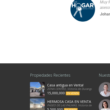
Muy f
aseso
Johan
Propiedades Recientes
Nuest
Casa antigua en Venta!
ZONA CENTRO, Victoria de Durango, 34080, Mexi
15,000,000
EN VENTA
HERMOSA CASA EN VENTA
PASEO DE LAS PALMAS, Victoria de Durango, 340
5,500,000
EN VENTA