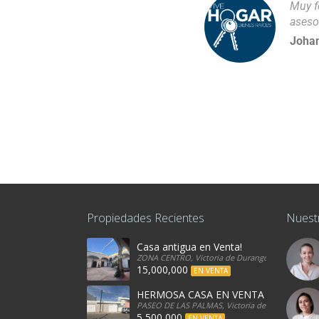
Muy f
aseso
Johan
Propiedades Recientes
Nuest
Casa antigua en Venta!
ZONA CENTRO, Victoria de Durango, 34080, Mexi
15,000,000
EN VENTA
HERMOSA CASA EN VENTA
PASEO DE LAS PALMAS, Victoria de Durango, 340
5,500,000
EN VENTA