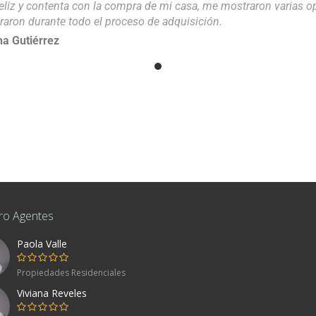
eliz y contenta con la compra de mi casa, me mostraron varias 
raron durante todo el proceso de adquisición.
a Gutiérrez
ro Agentes
Paola Valle
co
Propiedades Residenciales
Viviana Reveles
80, Mexico