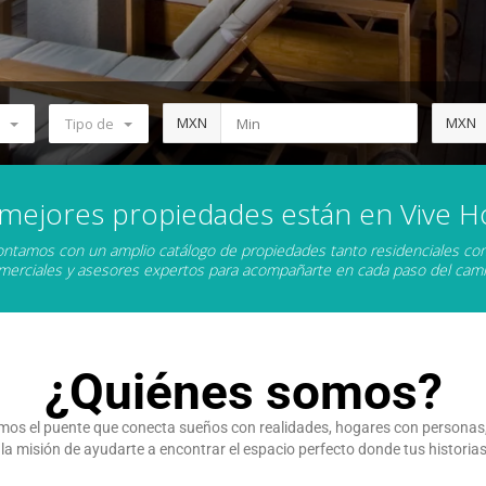
MXN
MXN
Tipo de
 mejores propiedades están en Vive H
ntamos con un amplio catálogo de propiedades tanto residenciales c
merciales y asesores expertos para acompañarte en cada paso del cami
¿Quiénes somos?
mos el puente que conecta sueños con realidades, hogares con personas, 
misión de ayudarte a encontrar el espacio perfecto donde tus historias