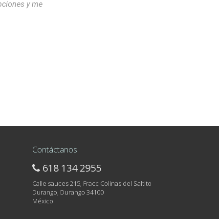
opciones y me
Contáctanos
618 134 2955
Calle sauces 215, Fracc Colinas del Saltito
Durango, Durango 34100
México