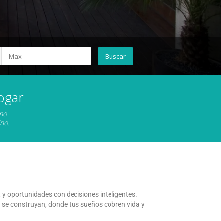
ogar
omo
no.
y oportunidades con decisiones inteligentes.
 se construyan, donde tus sueños cobren vida y