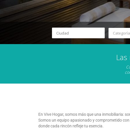
Categoría
Las
Co
co
En Vive Hogar, somos más que una inmobiliaria: so
Somos un equipo apasionado y comprometido con la 
donde cada rincón refleje tu esencia.