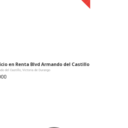
ficio en Renta Blvd Armando del Castillo
o del Castillo, Victoria de Durango
000