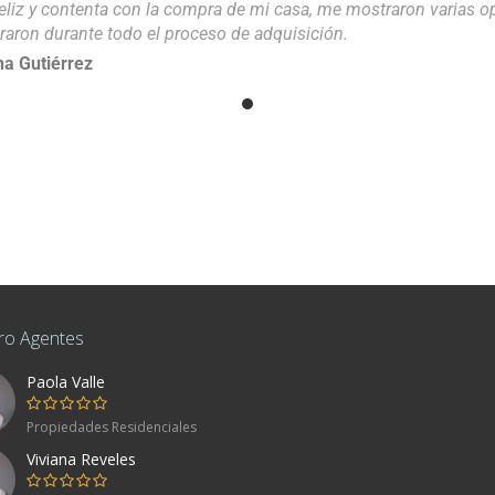
eliz y contenta con la compra de mi casa, me mostraron varias 
raron durante todo el proceso de adquisición.
a Gutiérrez
ro Agentes
Paola Valle
co
Propiedades Residenciales
Viviana Reveles
80, Mexico