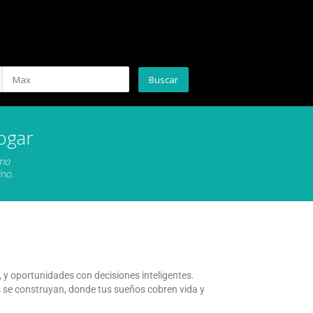
ogar
omo
no.
y oportunidades con decisiones inteligentes.
 se construyan, donde tus sueños cobren vida y