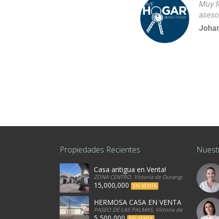
Muy f
aseso
Johan
Propiedades Recientes
Nuest
Casa antigua en Venta!
ZONA CENTRO, Victoria de Durango, 34080, Mexi
15,000,000
EN VENTA
HERMOSA CASA EN VENTA
PASEO DE LAS PALMAS, Victoria de Durango, 340
5,500,000
EN VENTA