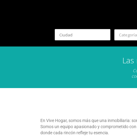
Categoría
Las
Co
co
En Vive Hogar, somos más que una inmobiliaria: so
Somos un equipo apasionado y comprometido con la 
donde cada rincón refleje tu esencia.