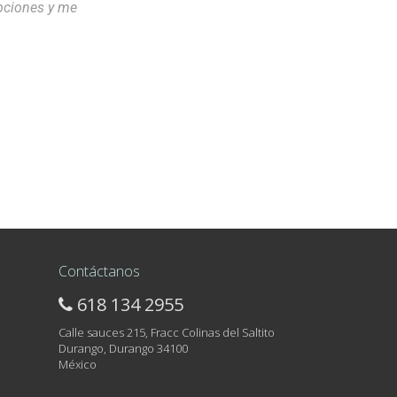
opciones y me
Contáctanos
618 134 2955
Calle sauces 215, Fracc Colinas del Saltito
Durango, Durango 34100
México