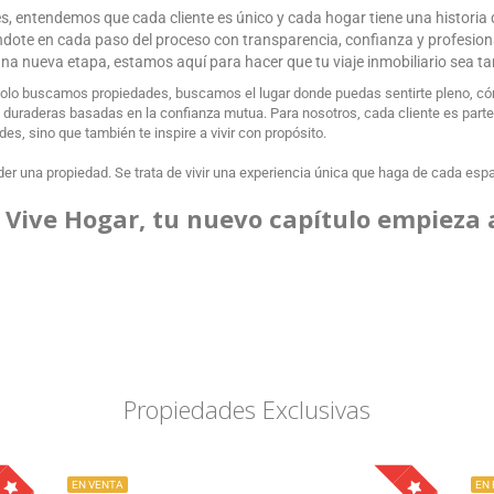
ces, entendemos que cada cliente es único y cada hogar tiene una historia
ándote en cada paso del proceso con transparencia, confianza y profesio
r una nueva etapa, estamos aquí para hacer que tu viaje inmobiliario sea t
olo buscamos propiedades, buscamos el lugar donde puedas sentirte pleno, cóm
uraderas basadas en la confianza mutua. Para nosotros, cada cliente es parte de
s, sino que también te inspire a vivir con propósito.
er una propiedad. Se trata de vivir una experiencia única que haga de cada espaci
 Vive Hogar, tu nuevo capítulo empieza 
Propiedades Exclusivas
EN VENTA
EN