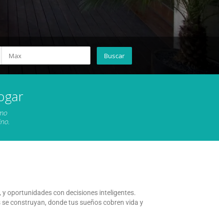
ogar
omo
no.
y oportunidades con decisiones inteligentes.
 se construyan, donde tus sueños cobren vida y