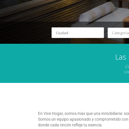
Categoría
Las
Co
co
En Vive Hogar, somos más que una inmobiliaria: so
Somos un equipo apasionado y comprometido con la 
donde cada rincón refleje tu esencia.