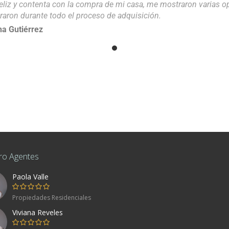
eliz y contenta con la compra de mi casa, me mostraron varias 
raron durante todo el proceso de adquisición.
a Gutiérrez
ro Agentes
Paola Valle
co
Propiedades Residenciales
Viviana Reveles
80, Mexico