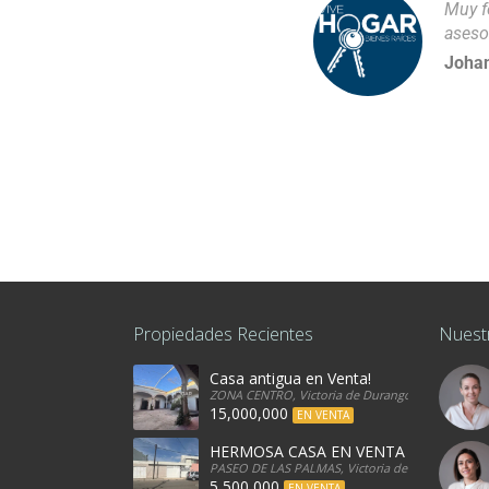
Muy f
aseso
Johan
Propiedades Recientes
Nuest
Casa antigua en Venta!
ZONA CENTRO, Victoria de Durango, 34080, Mexi
15,000,000
EN VENTA
HERMOSA CASA EN VENTA
PASEO DE LAS PALMAS, Victoria de Durango, 340
5,500,000
EN VENTA