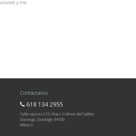
opciones y me
Contáctanos
618 134 2955
Calle sauces 215, Fracc Colinas del Saltito
Durango, Durango 34100
México