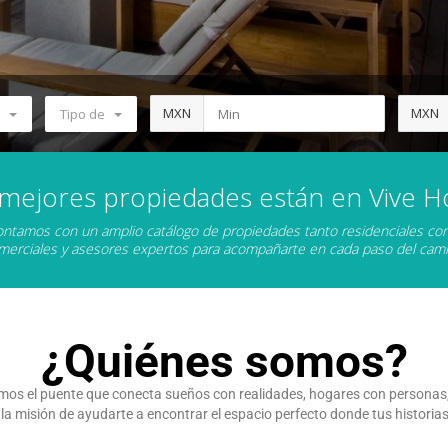
MXN
MXN
Tipo de
 mejores propiedades están en Vive H
ntamos con un amplio catálogo de propiedades tanto residenciales c
merciales y asesores expertos para acompañarte en cada paso del cami
¿Quiénes somos?
mos el puente que conecta sueños con realidades, hogares con personas, 
misión de ayudarte a encontrar el espacio perfecto donde tus historias