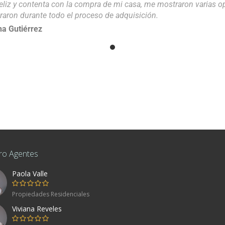
eliz y contenta con la compra de mi casa, me mostraron varias 
raron durante todo el proceso de adquisición.
a Gutiérrez
ro Agentes
Paola Valle
co
Propiedades Residenciales
Viviana Reveles
80, Mexico