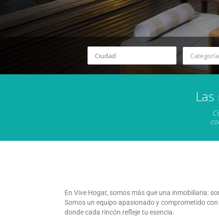
Categoría
Las
Co
co
En Vive Hogar, somos más que una inmobiliaria: so
Somos un equipo apasionado y comprometido con la 
donde cada rincón refleje tu esencia.