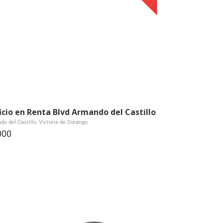
ficio en Renta Blvd Armando del Castillo
o del Castillo, Victoria de Durango
000