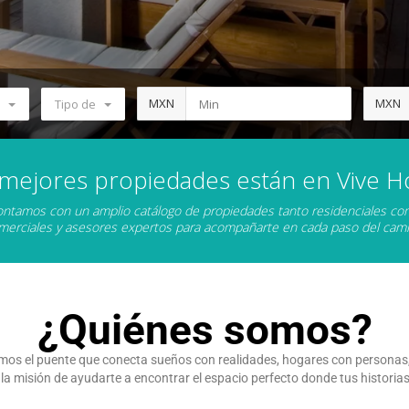
MXN
MXN
Tipo de
 mejores propiedades están en Vive H
ntamos con un amplio catálogo de propiedades tanto residenciales c
merciales y asesores expertos para acompañarte en cada paso del cami
¿Quiénes somos?
mos el puente que conecta sueños con realidades, hogares con personas, 
misión de ayudarte a encontrar el espacio perfecto donde tus historias