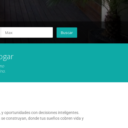
ogar
omo
no.
y oportunidades con decisiones inteligentes.
 se construyan, donde tus sueños cobren vida y