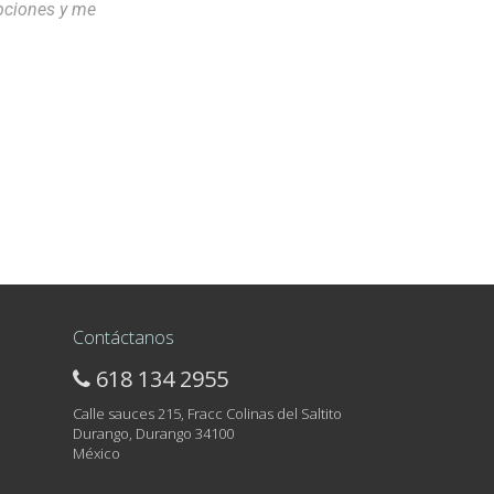
opciones y me
Contáctanos
618 134 2955
Calle sauces 215, Fracc Colinas del Saltito
Durango, Durango 34100
México