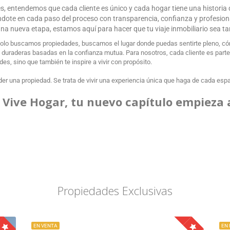
ces, entendemos que cada cliente es único y cada hogar tiene una historia
ándote en cada paso del proceso con transparencia, confianza y profesio
r una nueva etapa, estamos aquí para hacer que tu viaje inmobiliario sea t
olo buscamos propiedades, buscamos el lugar donde puedas sentirte pleno, cóm
uraderas basadas en la confianza mutua. Para nosotros, cada cliente es parte de
s, sino que también te inspire a vivir con propósito.
er una propiedad. Se trata de vivir una experiencia única que haga de cada espaci
 Vive Hogar, tu nuevo capítulo empieza 
Propiedades Exclusivas
EN VENTA
EN