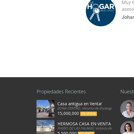
Muy f
aseso
Johan
Propiedades Recientes
Nuest
Casa antigua en Venta!
ZONA CENTRO, Victoria de Durango, 34080, Mexi
15,000,000
EN VENTA
HERMOSA CASA EN VENTA
PASEO DE LAS PALMAS, Victoria de Durango, 340
5,500,000
EN VENTA