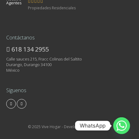
Propiedades Residenciales
Contáctanos
618 134 2955
Calle sauces 215, Fracc Colinas del Saltito
Durango, Durango 34100
México
Síguenos
WhatsApp
© 2025 Vive Hogar - Development by Grinbin.io