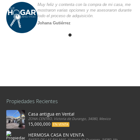
Muy feliz y contenta con la compra de mi casa, me
mostraron varias opciones y me asesoraron durante
todo el proceso de adquisición.
Johana Gutiérrez
Propiedades Recientes
Casa antigua en Venta!
ZONA CENTRO, Victoria de Durango, 34080, Mexico
15,000,000
EN VENTA
HERMOSA CASA EN VENTA
PASEO DE LAS PALMAS, Victoria de Durango, 34080, Mexico