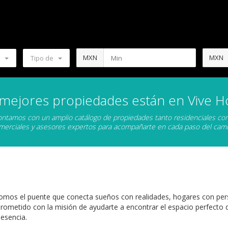
MXN
MXN
Tipo de
 mejores propiedades están en Vive H
ntamos con un amplio catálogo de propiedades tanto residenciales c
merciales y asesores expertos para acompañarte en cada paso del cami
somos el puente que conecta sueños con realidades, hogares con per
ometido con la misión de ayudarte a encontrar el espacio perfecto d
 esencia.