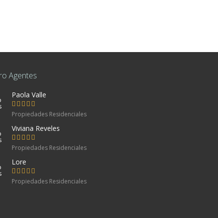
ro Agentes
Paola Valle
co
Propiedades Residenciales
Viviana Reveles
80, Mexico
Propiedades Residenciales
ente
Lore
Propiedades Residenciales