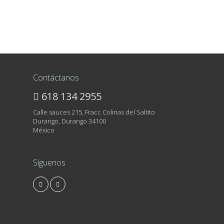
Contáctanos
618 134 2955
Calle sauces 215, Fracc Colinas del Saltito
Durango, Durango 34100
México
Síguenos