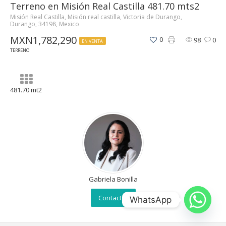
Terreno en Misión Real Castilla 481.70 mts2
Misión Real Castilla, Misión real castilla, Victoria de Durango,
Durango, 34198, Mexico
MXN1,782,290
0
98
0
EN VENTA
TERRENO
481.70 mt2
Gabriela Bonilla
Contactar
WhatsApp