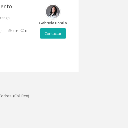
iento
urango,
Gabriela Bonilla
105
0
Contactar
edros. (Col. Rex)