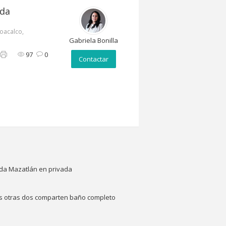
ida
Coacalco,
Gabriela Bonilla
97
0
Contactar
ida Mazatlán en privada
las otras dos comparten baño completo