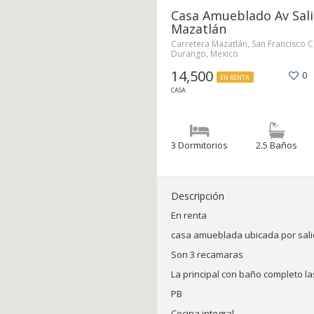
Casa Amueblado Av Sal
Mazatlán
Carretera Mazatlán, San Francisco 
Durango, Mexico
14,500
0
EN RENTA
CASA
3 Dormitorios
2.5 Baños
Descripción
En renta
casa amueblada ubicada por sal
Son 3 recamaras
La principal con baño completo 
PB
Cocina integral