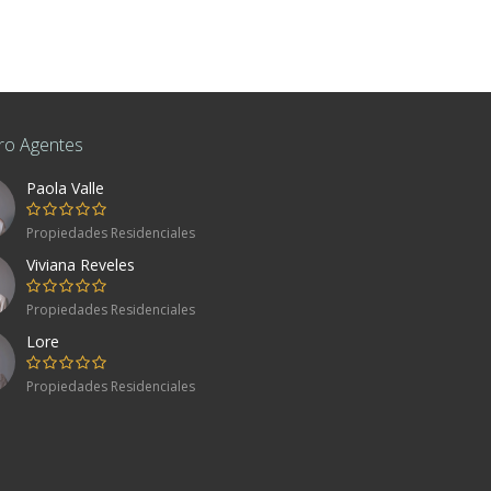
ro Agentes
Paola Valle
co
Propiedades Residenciales
Viviana Reveles
80, Mexico
Propiedades Residenciales
ente
Lore
Propiedades Residenciales