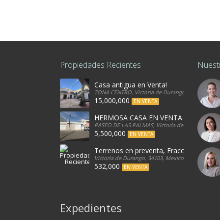
Propiedades Recientes
Nuest
Casa antigua en Venta!
ZONA CENTRO, Victoria de Durango, 34080, Mexi
15,000,000
EN VENTA
HERMOSA CASA EN VENTA
PASEO DE LAS PALMAS, Victoria de Durango, 340
5,500,000
EN VENTA
Terrenos en preventa, Fracc. Valle Poni
Victoria de Durango, 34103, Mexico
532,000
EN VENTA
Expedientes