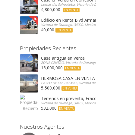
Lomas del Sahuatoba, Victoria de Durango, 34196, Mexico
4,800,000
EN VENTA
Edificio en Renta Blvd Armando del Castillo
Victoria de Durango, 34000, Mexico
40,000
EN RENTA
Propiedades Recientes
Casa antigua en Venta!
ZONA CENTRO, Victoria de Durango, 34080, Mexico
15,000,000
EN VENTA
HERMOSA CASA EN VENTA
PASEO DE LAS PALMAS, Victoria de Durango, 34080, Mexico
5,500,000
EN VENTA
Terrenos en preventa, Fracc. Valle Poniente
Victoria de Durango, 34103, Mexico
532,000
EN VENTA
Nuestros Agentes