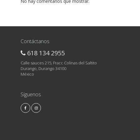
No hay comentarios que mostrar.
Contáctanos
618 134 2955
Calle sauces 215, Fracc Colinas del Saltito
Durango, Durango 34100
México
Síguenos