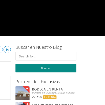
Buscar en Nuestro Blog
Propiedades Exclusivas
BODEGA EN RENTA
Victoria de Durango, 34308, Mexico
27,500
EN RENTA
Casa en venta en Corredor Campestre