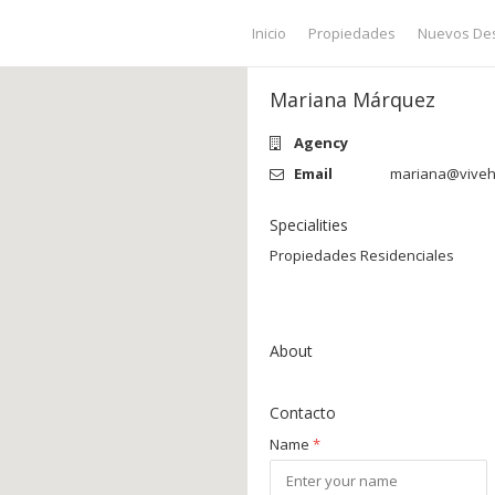
Inicio
Propiedades
Nuevos Des
Mariana Márquez
Agency
Email
mariana@viveho
Specialities
Propiedades Residenciales
About
Contacto
Name
*