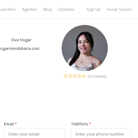
arrollos
Agentes
Blog
Contacto
Sign Up
Iniciar Sesión
Vive Hogar
garinmobiliaria.com
(0 reviews)
Email
*
Teléfono
*