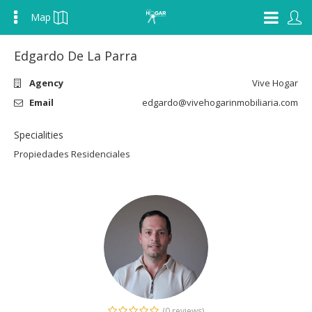
Map
Edgardo De La Parra
Agency
Vive Hogar
Email
edgardo@vivehogarinmobiliaria.com
Specialities
Propiedades Residenciales
(0 reviews)